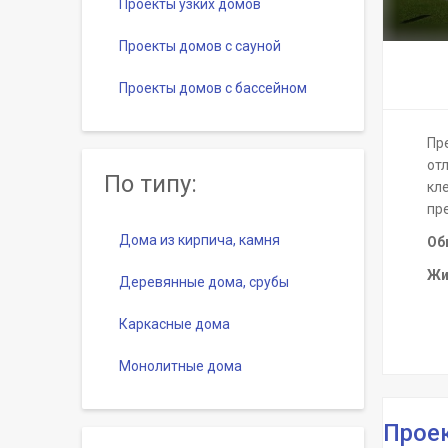
Проекты узких домов
Проекты домов с сауной
Проекты домов с бассейном
Пре
отл
По типу:
кл
пр
Дома из кирпича, камня
Об
Жи
Деревянные дома, срубы
Каркасные дома
Монолитные дома
Проек