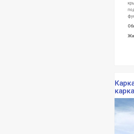
кры
по
фу
Об
Жи
Карка
карка