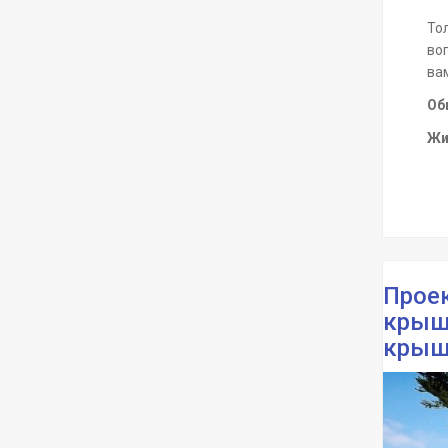
То
во
ва
Об
Жи
Проек
крыше
крыш