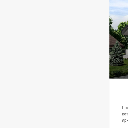
Пр
ко
яр