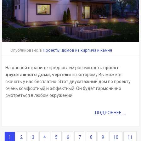
Опубликовано в
Проекты домов из кирпича и камня
На данной странице предлагаем рассмотреть
проект
двухэтажного дома, чертежи
по которому Вы можете
скачать у нас бесплатно. Этот двухэтажный дом по проекту
очень комфортный и эффектный. Он будет гармонично
смотреться в любом окружении.
ПОДРОБНЕЕ ...
1
2
3
4
5
6
7
8
9
10
11