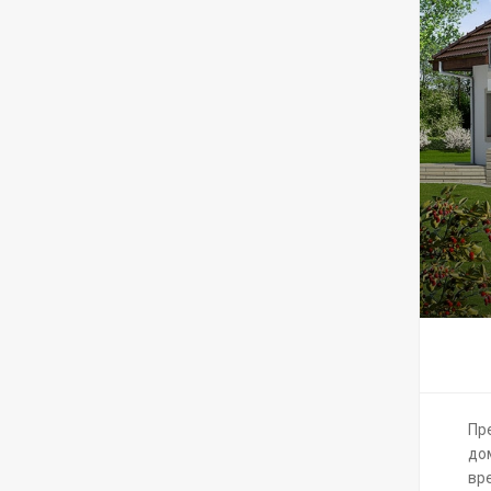
Пр
до
вр