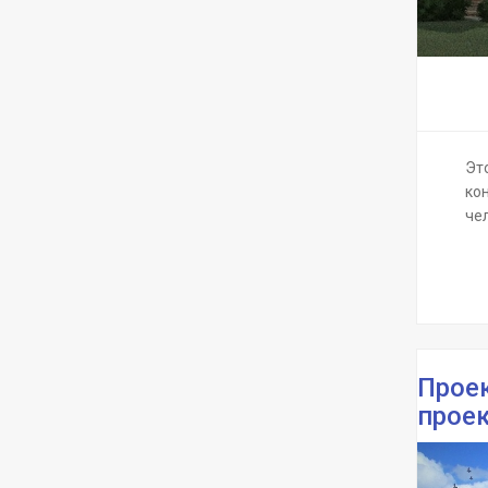
Эт
ко
че
Проек
прое