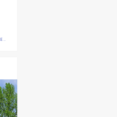
...
ь