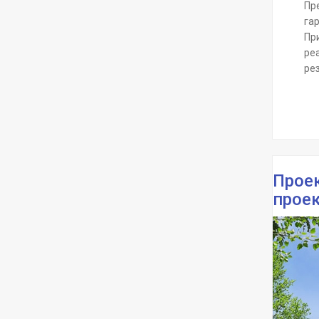
Пр
га
Пр
реа
рез
Проек
прое