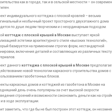
оительства как в городе, так и в сельской местности – он совреме
тилен.
ект индивидуального коттеджа с плоской кровлей – весьма
гинальный и необычный проект просторного двухэтажного дома
дется по душе людям творческим и с неординарным подходом.
кой
коттедж с плоской крышей в Москве
выступает яркой
лизацией эстетики архитектурного стиля «высоких технологий»,
орый базируется на применении строгих форм, нестандартной
нировки, включения деталей и составляющих из различных тексту
териалов.
оект данного
коттеджа с плоской крышей в Москве
предполагае
ействование новой технологии каркасного строительства домов с
ользованием газобетонных блоков.
екты каркасных домов и коттеджей из газобетона в Москве на
одняшний день очень популярны за счет высокой скорости
ведения строений и возможности сэкономить деньги как на стройк
 и в ходе эксплуатации.
ит заметить, что где бы не был построен этот коттедж, он несомне