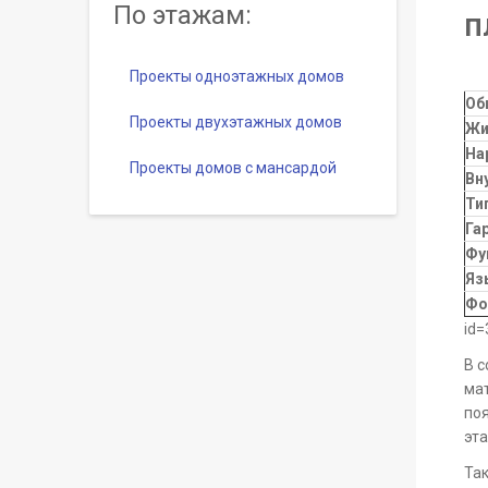
По этажам:
п
Проекты одноэтажных домов
Об
Проекты двухэтажных домов
Жи
На
Проекты домов с мансардой
Вн
Ти
Га
Фу
Яз
Фо
id=
В с
мат
поя
эта
Та