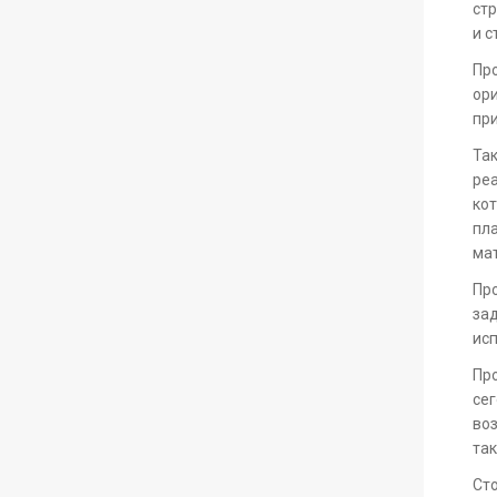
стр
и с
Про
ори
при
Та
реа
кот
пла
ма
Пр
зад
исп
Про
сег
воз
так
Сто