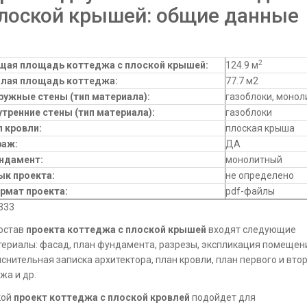
лоской крышей: общие данные
2
щая площадь коттеджа с плоской крышей:
124.9 м
лая площадь коттеджа
:
77.7 м2
ружные стены (тип материала):
газоблоки, монол
утренние стены (тип материала):
газоблоки
п кровли
:
плоская крыша
раж:
ДА
ндамент:
монолитный
ык проекта:
не определено
рмат проекта:
pdf-файлы
333
остав
проекта коттеджа с плоской крышей
входят следующие
ериалы: фасад, план фундамента, разрезы, экспликация помещен
снительная записка архитектора, план кровли, план первого и вто
жа и др.
кой
проект коттеджа с плоской кровлей
подойдет для