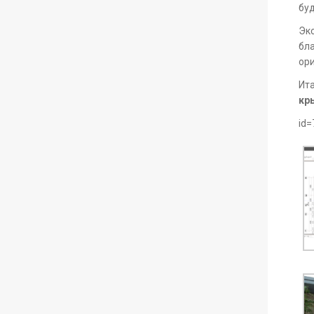
буд
Экс
бл
ори
Ит
кр
id=