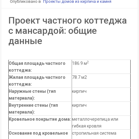
Опубликовано в
Проекты домов из кирпича и камня
Проект частного коттеджа
с мансардой: общие
данные
2
Общая площадь частного
186.9 м
коттеджа:
Жилая площадь частного
78.7 м2
коттеджа
:
Наружные стены (тип
кирпич
материала):
Внутренние стены (тип
кирпич
материала):
Кровельное покрытие дома
:
металлочерепица или
гибкая кровля
Основание под кровельное
стропильная система