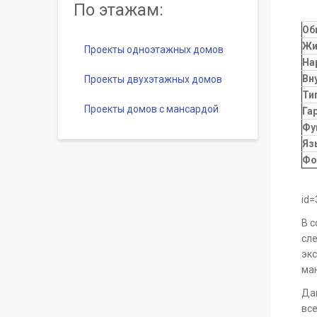
По этажам:
Об
Жи
Проекты одноэтажных домов
На
Вн
Проекты двухэтажных домов
Ти
Проекты домов с мансардой
Га
Фу
Яз
Фо
id=
В с
сле
экс
ман
Да
все