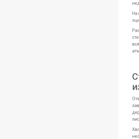
нед
На
оц
Рас
сте
вся
атм
С
и
Отм
зав
дер
лис
Хво
нес