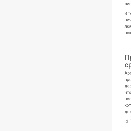
лис
В т
нич
люб
пок
П
с
Ар
про
де
что
пос
кот
дом
id=