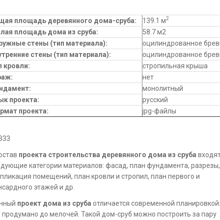
2
щая площадь деревянного дома-сруба:
139.1 м
лая площадь дома из сруба
:
58.7 м2
ружные стены (тип материала):
оцилиндрованное брев
утренние стены (тип материала):
оцилиндрованное брев
п кровли
:
стропильная крыша
раж:
нет
ндамент:
монолитный
ык проекта:
русский
рмат проекта:
jpg-файлы
333
остав
проекта строительства деревянного дома из сруба
входя
дующие категории материалов: фасад, план фундамента, разрезы,
пликация помещений, план кровли и стропил, план первого и
сардного этажей и др.
нный
проект дома из сруба
отличается современной планировкой
 продумано до мелочей. Такой дом-сруб можно построить за пару