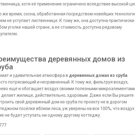
твенница, хотя её применение ограничено вследствие высокой це
о же время, сосна, обработанная посредством новейших технологи
ем не уступает лиственнице. К тому же, она доступна практически
ом уголке нашей стране, а ее стоимость доступна рядовому
упателю.
реимущества деревянных домов из
руба
омат и удивительная атмосфера в
деревянных домах из сруба
сто потрясающий и несравненный. К тому же, фильтруя воздух,
рево ещё и обогащает воздух своими полезными микроэлементами
 делает жилище, действительно, здоровым. Даже если Вы решите
троить свой деревянный дом из сруба по проекту не в дорогом
теджном посёлке вблизи леса, уж уверены на все 100%, что воздух
е не будет уступать ни одному другому коттеджу.
777